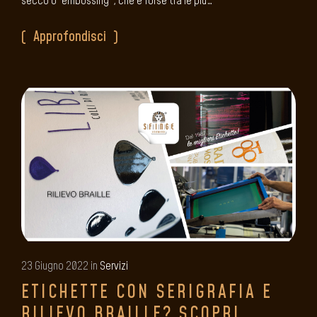
secco o "embossing", che è forse tra le più…
Approfondisci
23 Giugno 2022 in
Servizi
ETICHETTE CON SERIGRAFIA E
RILIEVO BRAILLE? SCOPRI