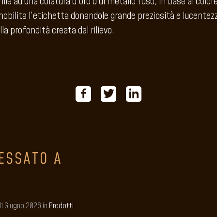
ile ad una colatura d’oro o di metallo fuso, in base al color
nobilita l’etichetta donandole grande preziosità e lucentezz
la profondità creata dal rilievo.
ESSATO A
11 Giugno 2026 in
Prodotti