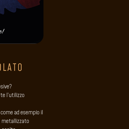
OLATO
esive?
e l’utilizzo
i come ad esempio il
o metallizzato